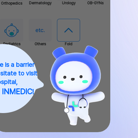
e is a barrier
itate to visit
spital,
INMEDIC
n
!