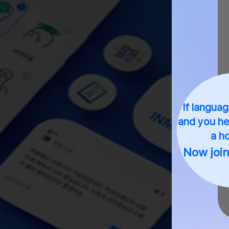
If languag
and you hes
a ho
Now joi