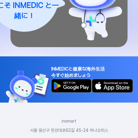
INMEDIC
こそ
と一
緒に！
INMEDICと健康な海外生活
今すぐ始めましょう
insmart
서울 용산구 한강대로62길 45-24 하나오피스