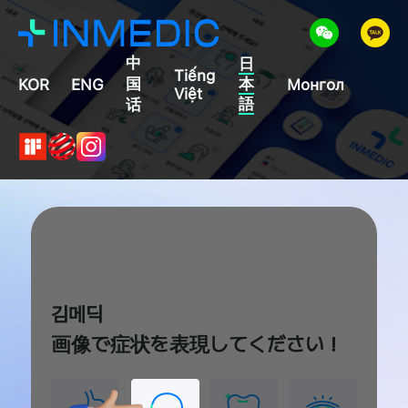
中
日
Tiếng
国
KOR
ENG
本
Монгол
Việt
語
话