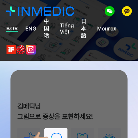
中
日
Tiếng
国
本
KOR
ENG
Монгол
Việt
话
語