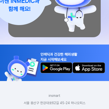
INMEDIC
이젠
과
함께 해요!
인메딕과 건강한 해외생활
지금 시작해보세요
insmart
서울 용산구 한강대로62길 45-24 하나오피스